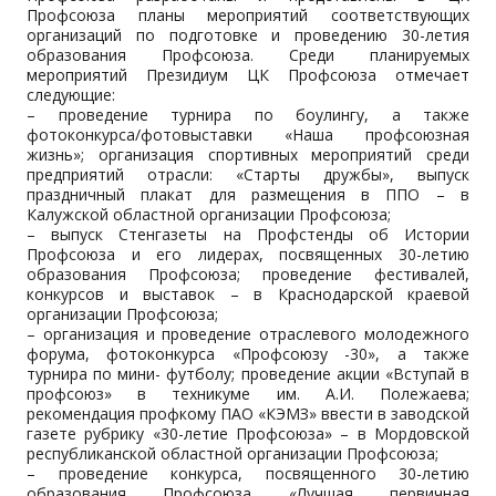
Профсоюза планы мероприятий соответствующих
организаций по подготовке и проведению 30-летия
образования Профсоюза. Среди планируемых
мероприятий Президиум ЦК Профсоюза отмечает
следующие:
– проведение турнира по боулингу, а также
фотоконкурса/фотовыставки «Наша профсоюзная
жизнь»; организация спортивных мероприятий среди
предприятий отрасли: «Старты дружбы», выпуск
праздничный плакат для размещения в ППО – в
Калужской областной организации Профсоюза;
– выпуск Стенгазеты на Профстенды об Истории
Профсоюза и его лидерах, посвященных 30-летию
образования Профсоюза; проведение фестивалей,
конкурсов и выставок – в Краснодарской краевой
организации Профсоюза;
– организация и проведение отраслевого молодежного
форума, фотоконкурса «Профсоюзу -30», а также
турнира по мини- футболу; проведение акции «Вступай в
профсоюз» в техникуме им. А.И. Полежаева;
рекомендация профкому ПАО «КЭМЗ» ввести в заводской
газете рубрику «30-летие Профсоюза» – в Мордовской
республиканской областной организации Профсоюза;
– проведение конкурса, посвященного 30-летию
образования Профсоюза «Лучшая первичная